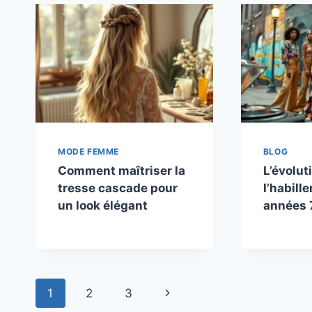
MODE FEMME
BLOG
Comment maîtriser la
L’évolut
tresse cascade pour
l’habill
un look élégant
années 
Navigation
Page
1
2
3