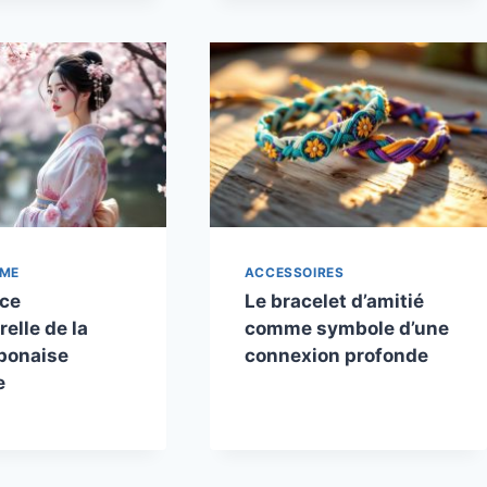
MME
ACCESSOIRES
nce
Le bracelet d’amitié
elle de la
comme symbole d’une
ponaise
connexion profonde
e