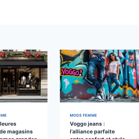
MME
MODE FEMME
lleures
Voggo jeans :
 de magasins
l’alliance parfaite