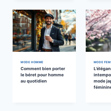
MODE HOMME
MODE FE
Comment bien porter
L’éléga
le béret pour homme
intempor
au quotidien
mode ja
féminin