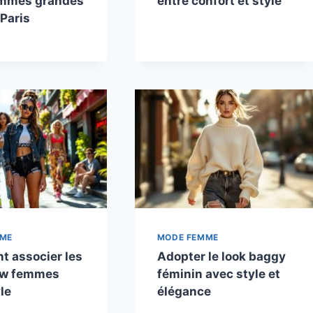
mmes grandes
entre confort et style
 Paris
MME
MODE FEMME
 associer les
Adopter le look baggy
ow femmes
féminin avec style et
le
élégance