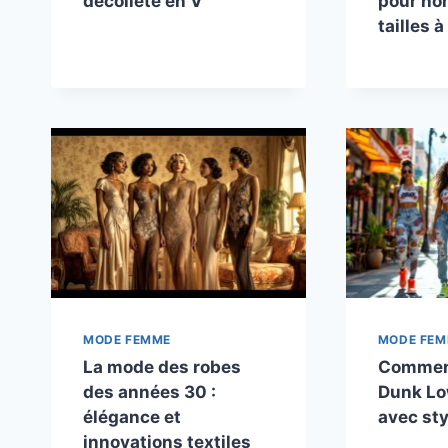
décolleté en V
pour ho
tailles à
MODE FEMME
MODE FE
La mode des robes
Comment
des années 30 :
Dunk L
élégance et
avec sty
innovations textiles