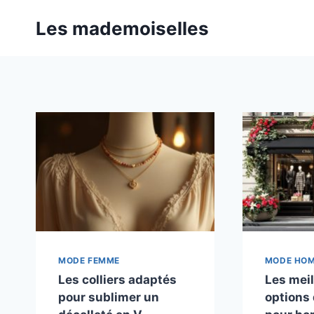
Aller
Les mademoiselles
au
contenu
MODE FEMME
MODE HO
Les colliers adaptés
Les mei
pour sublimer un
options