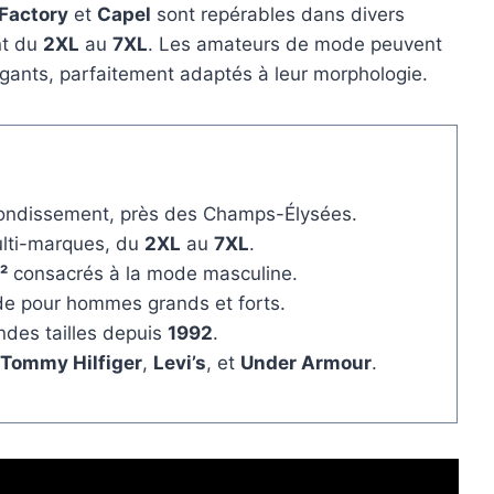
Factory
et
Capel
sont repérables dans divers
nt du
2XL
au
7XL
. Les amateurs de mode peuvent
gants, parfaitement adaptés à leur morphologie.
rondissement, près des Champs-Élysées.
lti-marques, du
2XL
au
7XL
.
²
consacrés à la mode masculine.
de pour hommes grands et forts.
ndes tailles depuis
1992
.
Tommy Hilfiger
,
Levi’s
, et
Under Armour
.