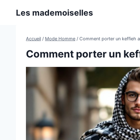
Aller
Les mademoiselles
au
contenu
Accueil
/
Mode Homme
/
Comment porter un keffieh a
Comment porter un keff