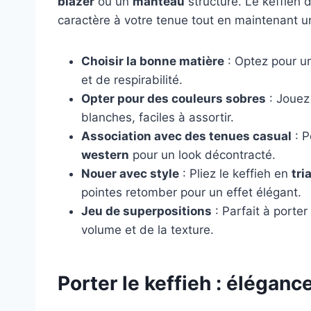
blazer
ou un
manteau
structuré. Le keffieh 
caractère à votre tenue tout en maintenant 
Choisir la bonne matière
: Optez pour u
et de respirabilité.
Opter pour des couleurs sobres
: Jouez
blanches, faciles à assortir.
Association avec des tenues casual
: P
western
pour un look décontracté.
Nouer avec style
: Pliez le keffieh en
tri
pointes retomber pour un effet élégant.
Jeu de superpositions
: Parfait à porte
volume et de la texture.
Porter le keffieh : élégance