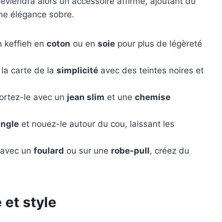
deviendra alors un accessoire affirmé, ajoutant du
une élégance sobre.
n keffieh en
coton
ou en
soie
pour plus de légèreté
 la carte de la
simplicité
avec des teintes noires et
ortez-le avec un
jean slim
et une
chemise
angle
et nouez-le autour du cou, laissant les
r avec un
foulard
ou sur une
robe-pull
, créez du
 et style