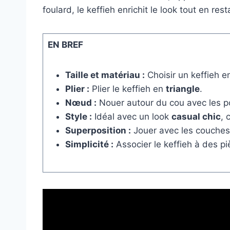
foulard, le keffieh enrichit le look tout en res
EN BREF
Taille et matériau :
Choisir un keffieh en
Plier :
Plier le keffieh en
triangle
.
Nœud :
Nouer autour du cou avec les po
Style :
Idéal avec un look
casual chic
,
Superposition :
Jouer avec les couches 
Simplicité :
Associer le keffieh à des pi